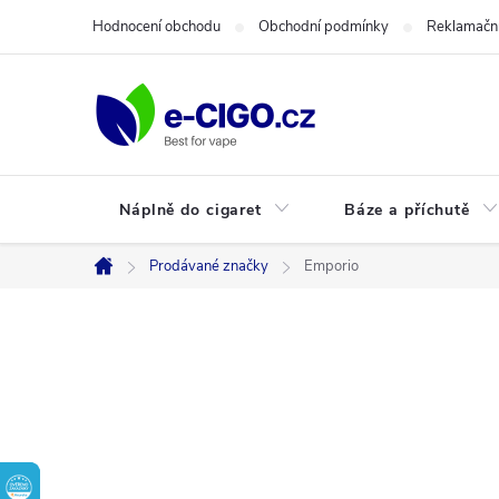
Přejít
Hodnocení obchodu
Obchodní podmínky
Reklamační
na
obsah
Náplně do cigaret
Báze a příchutě
Prodávané značky
Emporio
Domů