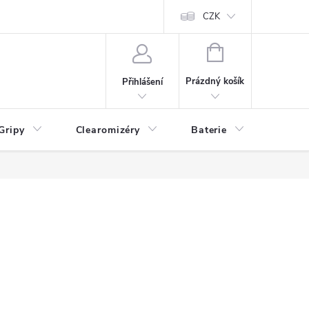
CZK
NÁKUPNÍ
KOŠÍK
Prázdný košík
Přihlášení
Gripy
Clearomizéry
Baterie
Příslu