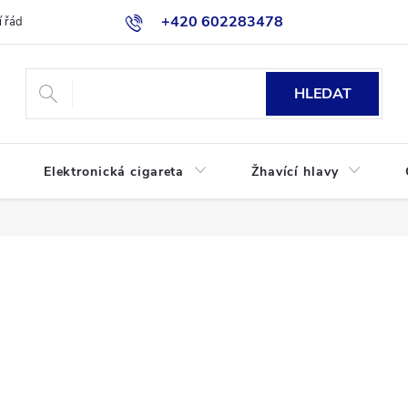
+420 602283478
 řád
Blog
Jak nakupovat
HLEDAT
Elektronická cigareta
Žhavící hlavy