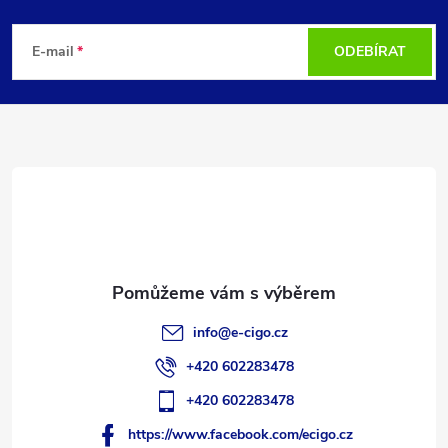
Z
á
E-mail
ODEBÍRAT
p
a
t
í
info
@
e-cigo.cz
+420 602283478
+420 602283478
https://www.facebook.com/ecigo.cz