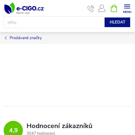
Přejít
NÁKUPNÍ
KOŠÍK
na
obsah
HLEDAT
Prodávané značky
Hodnocení zákazníků
4,9
3047 hodnocení