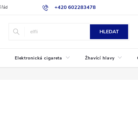
+420 602283478
 řád
Blog
Jak nakupovat
HLEDAT
Elektronická cigareta
Žhavící hlavy