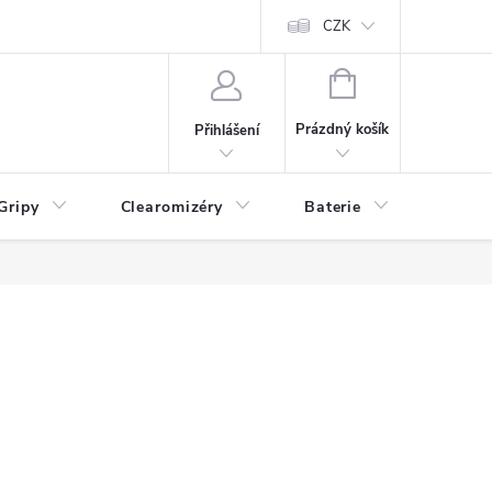
CZK
NÁKUPNÍ
KOŠÍK
Prázdný košík
Přihlášení
Gripy
Clearomizéry
Baterie
Příslu