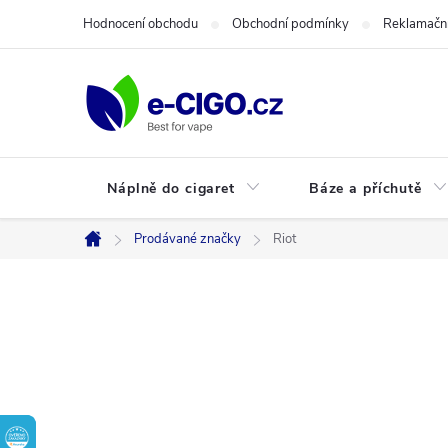
Přejít
Hodnocení obchodu
Obchodní podmínky
Reklamační
na
obsah
Náplně do cigaret
Báze a příchutě
Prodávané značky
Riot
Domů