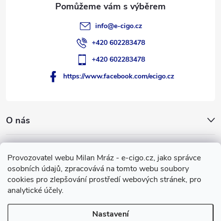
info
@
e-cigo.cz
+420 602283478
+420 602283478
https://www.facebook.com/ecigo.cz
O nás
Užitečné informace
Provozovatel webu Milan Mráz - e-cigo.cz, jako správce
osobních údajů, zpracovává na tomto webu soubory
Facebook
cookies pro zlepšování prostředí webových stránek, pro
analytické účely.
Nastavení