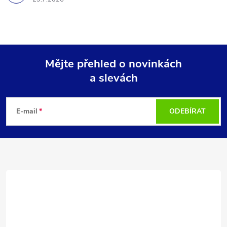
Mějte přehled o novinkách
a slevách
Z
á
E-mail
ODEBÍRAT
p
a
t
í