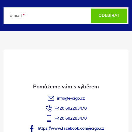
Z
á
E-mail
ODEBÍRAT
p
a
t
í
info
@
e-cigo.cz
+420 602283478
+420 602283478
https://www.facebook.com/ecigo.cz