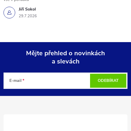
Jiří Sokol
29.7.2026
Mějte přehled o novinkách
a slevách
Z
á
E-mail
ODEBÍRAT
p
a
t