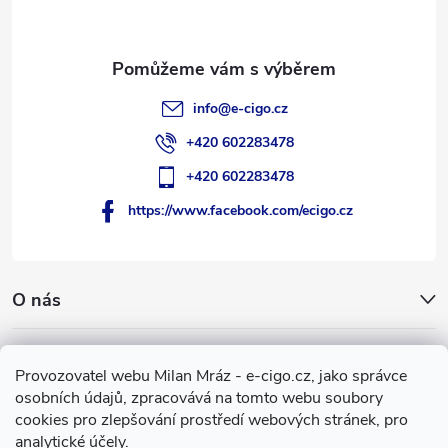
í
info
@
e-cigo.cz
+420 602283478
+420 602283478
https://www.facebook.com/ecigo.cz
O nás
Užitečné informace
Provozovatel webu Milan Mráz - e-cigo.cz, jako správce
osobních údajů, zpracovává na tomto webu soubory
Facebook
cookies pro zlepšování prostředí webových stránek, pro
analytické účely.