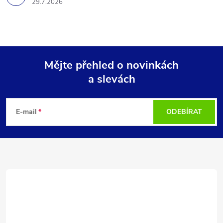
29.7.2026
Mějte přehled o novinkách
a slevách
Z
á
E-mail
ODEBÍRAT
p
a
t
í