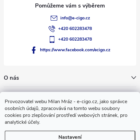
info
@
e-cigo.cz
+420 602283478
+420 602283478
https://www.facebook.com/ecigo.cz
O nás
Užitečné informace
Provozovatel webu Milan Mráz - e-cigo.cz, jako správce
osobních údajů, zpracovává na tomto webu soubory
Facebook
cookies pro zlepšování prostředí webových stránek, pro
analytické účely.
Nastavení