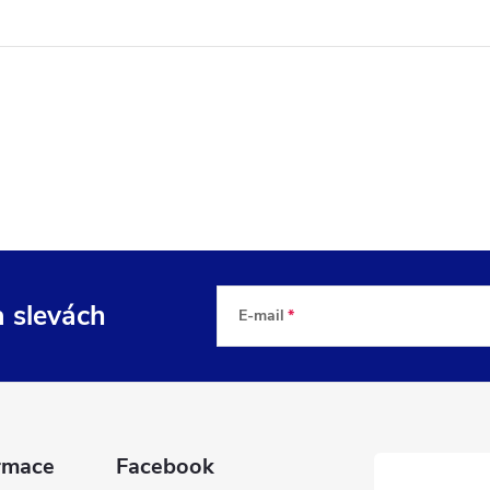
a slevách
E-mail
rmace
Facebook