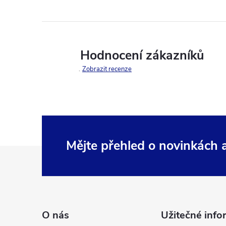
Hodnocení zákazníků
Zobrazit recenze
Mějte přehled o novinkách
Z
á
p
O nás
Užitečné info