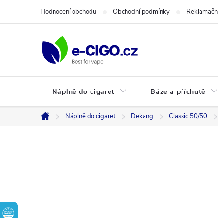
Přejít
Hodnocení obchodu
Obchodní podmínky
Reklamační
na
obsah
Náplně do cigaret
Báze a příchutě
Náplně do cigaret
Dekang
Classic 50/50
Domů