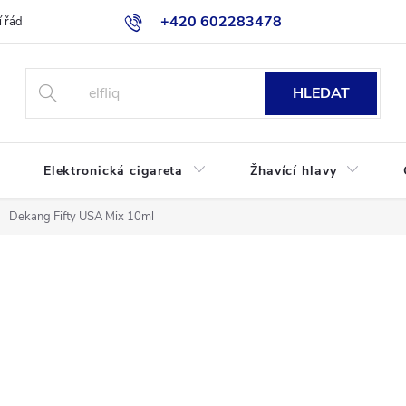
+420 602283478
 řád
Blog
Jak nakupovat
HLEDAT
Elektronická cigareta
Žhavící hlavy
Dekang Fifty USA Mix 10ml