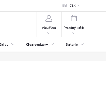
CZK
NÁKUPNÍ
KOŠÍK
Prázdný košík
Přihlášení
Gripy
Clearomizéry
Baterie
Příslu