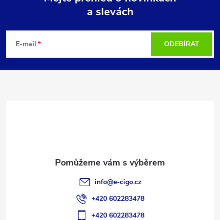
a slevách
Z
á
E-mail
ODEBÍRAT
p
a
t
í
info
@
e-cigo.cz
+420 602283478
+420 602283478