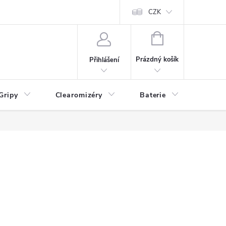
CZK
NÁKUPNÍ
KOŠÍK
Prázdný košík
Přihlášení
Gripy
Clearomizéry
Baterie
Příslu