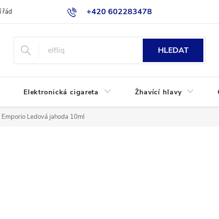
+420 602283478
 řád
Blog
Jak nakupovat
HLEDAT
Elektronická cigareta
Žhavící hlavy
Emporio Ledová jahoda 10ml