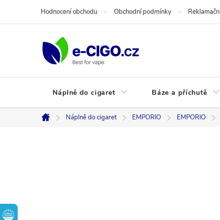
Přejít
Hodnocení obchodu
Obchodní podmínky
Reklamační
na
obsah
Náplně do cigaret
Báze a příchutě
Náplně do cigaret
EMPORIO
EMPORIO
Domů