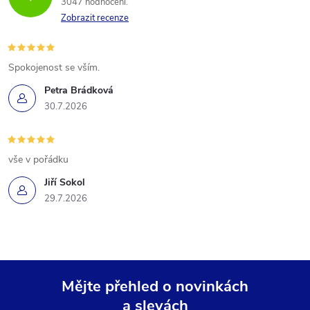
3047 hodnocení
Zobrazit recenze
Spokojenost se vším.
Petra Brádková
30.7.2026
vše v pořádku
Jiří Sokol
29.7.2026
Mějte přehled o novinkách
a slevách