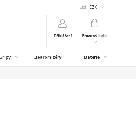
CZK
NÁKUPNÍ
KOŠÍK
Prázdný košík
Přihlášení
Gripy
Clearomizéry
Baterie
Příslu