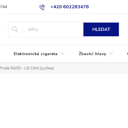
+420 602283478
 řád
Blog
Jak nakupovat
HLEDAT
Elektronická cigareta
Žhavící hlavy
Frutie 50/50 - Liči 10ml (Lychee)