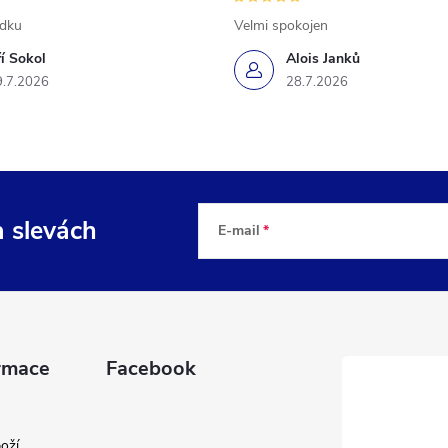
ádku
Velmi spokojen
ří Sokol
Alois Janků
9.7.2026
28.7.2026
a slevách
E-mail
rmace
Facebook
oží