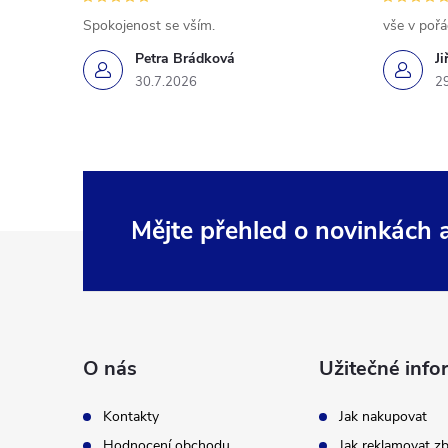
Spokojenost se vším.
vše v poř
Petra Brádková
Ji
30.7.2026
2
Mějte přehled o novinkách
Z
á
p
O nás
Užitečné info
a
Kontakty
Jak nakupovat
Hodnocení obchodu
Jak reklamovat zb