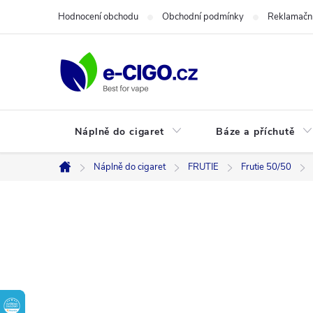
Přejít
Hodnocení obchodu
Obchodní podmínky
Reklamační
na
obsah
Náplně do cigaret
Báze a příchutě
Náplně do cigaret
FRUTIE
Frutie 50/50
Domů