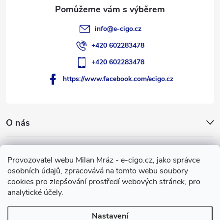
info
@
e-cigo.cz
+420 602283478
+420 602283478
https://www.facebook.com/ecigo.cz
O nás
Užitečné informace
Provozovatel webu Milan Mráz - e-cigo.cz, jako správce
osobních údajů, zpracovává na tomto webu soubory
Facebook
cookies pro zlepšování prostředí webových stránek, pro
analytické účely.
Nastavení