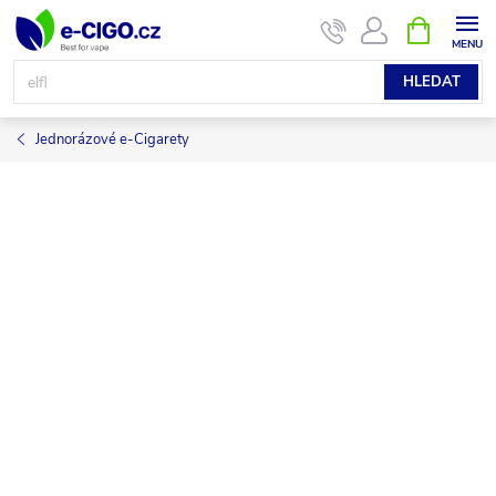
Přejít
NÁKUPNÍ
KOŠÍK
na
obsah
HLEDAT
Jednorázové e-Cigarety