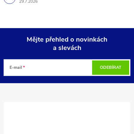
29.7.2026
Mějte přehled o novinkách
a slevách
Z
á
E-mail
ODEBÍRAT
p
a
t
í