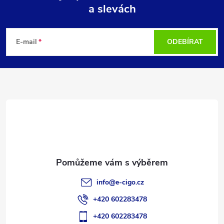
a slevách
Z
á
E-mail
ODEBÍRAT
p
a
t
í
info
@
e-cigo.cz
+420 602283478
+420 602283478