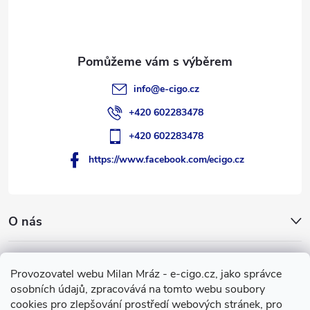
í
info
@
e-cigo.cz
+420 602283478
+420 602283478
https://www.facebook.com/ecigo.cz
O nás
Užitečné informace
Provozovatel webu Milan Mráz - e-cigo.cz, jako správce
osobních údajů, zpracovává na tomto webu soubory
Facebook
cookies pro zlepšování prostředí webových stránek, pro