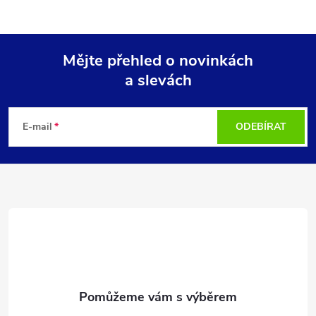
Mějte přehled o novinkách
a slevách
Z
á
E-mail
ODEBÍRAT
p
a
t
í