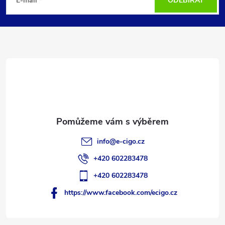
á
E-mail
ODEBÍRAT
p
a
t
í
info
@
e-cigo.cz
+420 602283478
+420 602283478
https://www.facebook.com/ecigo.cz