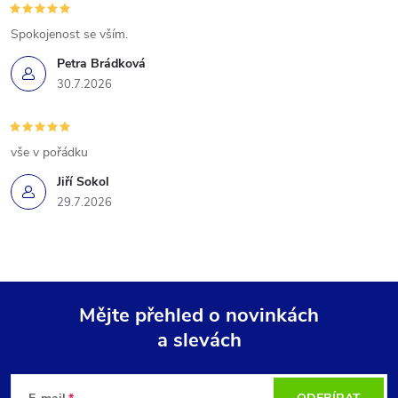
Spokojenost se vším.
Petra Brádková
30.7.2026
vše v pořádku
Jiří Sokol
29.7.2026
Mějte přehled o novinkách
a slevách
Z