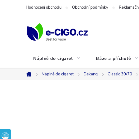
Přejít
Hodnocení obchodu
Obchodní podmínky
Reklamační
na
obsah
Náplně do cigaret
Báze a příchutě
Náplně do cigaret
Dekang
Classic 30/70
Domů