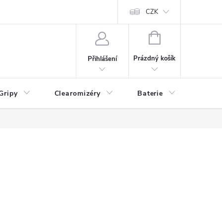
CZK
NÁKUPNÍ
KOŠÍK
Prázdný košík
Přihlášení
Gripy
Clearomizéry
Baterie
Příslu