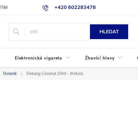
+420 602283478
 řád
Blog
Jak nakupovat
HLEDAT
Elektronická cigareta
Žhavící hlavy
Ovocné
Dekang Coconut 10ml - (Kokos)