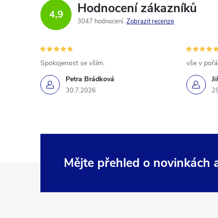
Hodnocení zákazníků
4,9
3047 hodnocení
Zobrazit recenze
Spokojenost se vším.
vše v poř
Petra Brádková
Ji
30.7.2026
2
Mějte přehled o novinkách
Z
á