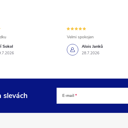
ádku
Velmi spokojen
ří Sokol
Alois Janků
9.7.2026
28.7.2026
a slevách
E-mail