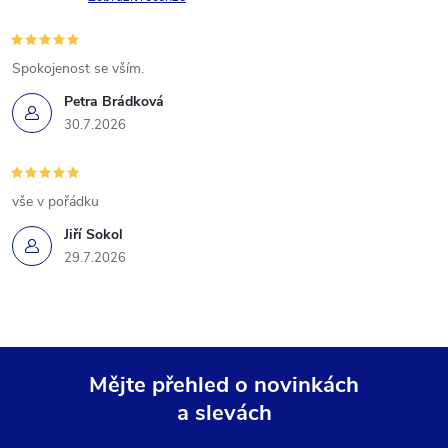
Spokojenost se vším.
Petra Brádková
30.7.2026
vše v pořádku
Jiří Sokol
29.7.2026
Mějte přehled o novinkách
a slevách
Z