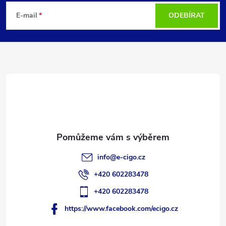
á
E-mail
ODEBÍRAT
p
a
t
í
info
@
e-cigo.cz
+420 602283478
+420 602283478
https://www.facebook.com/ecigo.cz