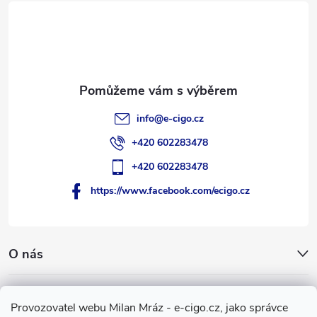
t
í
info
@
e-cigo.cz
+420 602283478
+420 602283478
https://www.facebook.com/ecigo.cz
O nás
Užitečné informace
Provozovatel webu Milan Mráz - e-cigo.cz, jako správce