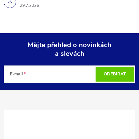
29.7.2026
Mějte přehled o novinkách
a slevách
Z
á
E-mail
ODEBÍRAT
p
a
t
í