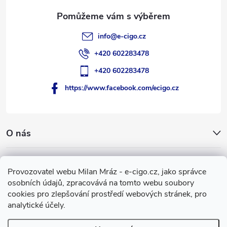
info
@
e-cigo.cz
+420 602283478
+420 602283478
https://www.facebook.com/ecigo.cz
O nás
Užitečné informace
Provozovatel webu Milan Mráz - e-cigo.cz, jako správce
osobních údajů, zpracovává na tomto webu soubory
Facebook
cookies pro zlepšování prostředí webových stránek, pro
analytické účely.