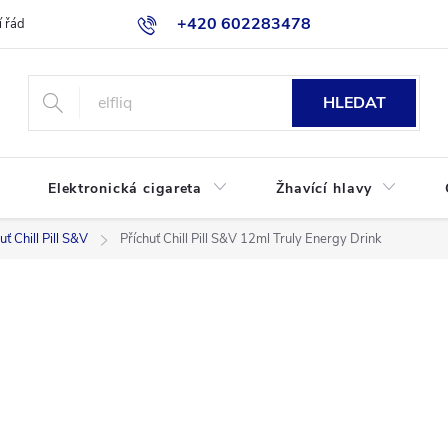
+420 602283478
 řád
Blog
Jak nakupovat
HLEDAT
Elektronická cigareta
Žhavící hlavy
uť Chill Pill S&V
Příchuť Chill Pill S&V 12ml Truly Energy Drink