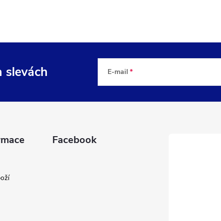
a slevách
E-mail
rmace
Facebook
oží