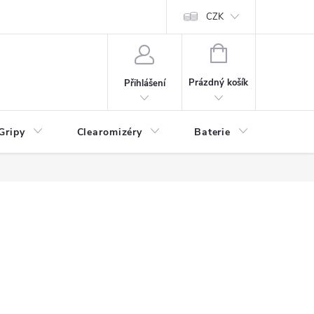
CZK
NÁKUPNÍ
KOŠÍK
Prázdný košík
Přihlášení
Gripy
Clearomizéry
Baterie
Příslu