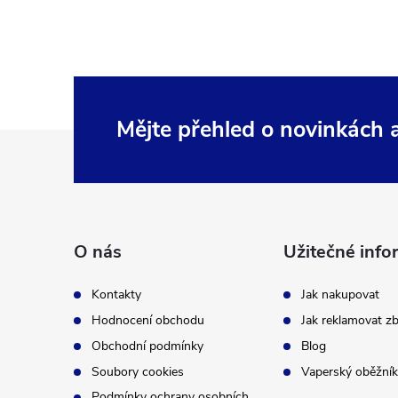
Mějte přehled o novinkách
Z
á
p
O nás
Užitečné info
a
Kontakty
Jak nakupovat
t
Hodnocení obchodu
Jak reklamovat zb
Obchodní podmínky
Blog
í
Soubory cookies
Vaperský oběžník
Podmínky ochrany osobních