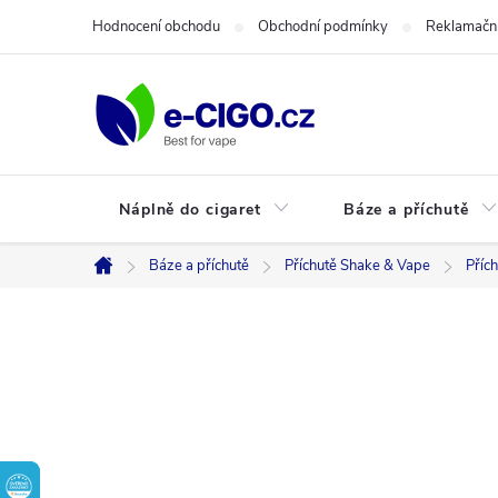
Přejít
Hodnocení obchodu
Obchodní podmínky
Reklamační
na
obsah
Náplně do cigaret
Báze a příchutě
Báze a příchutě
Příchutě Shake & Vape
Přích
Domů