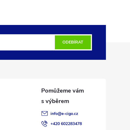
ODEBÍRAT
info
@
e-cigo.cz
+420 602283478