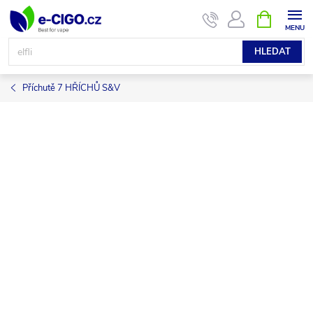
Přejít
NÁKUPNÍ
KOŠÍK
na
obsah
HLEDAT
Příchutě 7 HŘÍCHŮ S&V