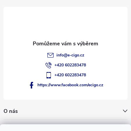
a
t
í
info
@
e-cigo.cz
+420 602283478
+420 602283478
https://www.facebook.com/ecigo.cz
O nás
Užitečné informace