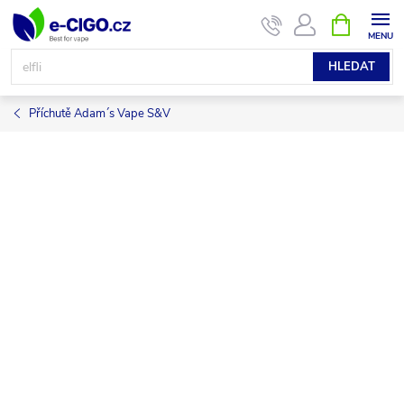
Přejít
NÁKUPNÍ
KOŠÍK
na
obsah
HLEDAT
Příchutě Adam´s Vape S&V