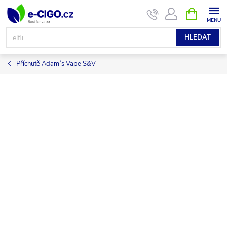
Přejít
NÁKUPNÍ
KOŠÍK
na
obsah
HLEDAT
Příchutě Adam´s Vape S&V