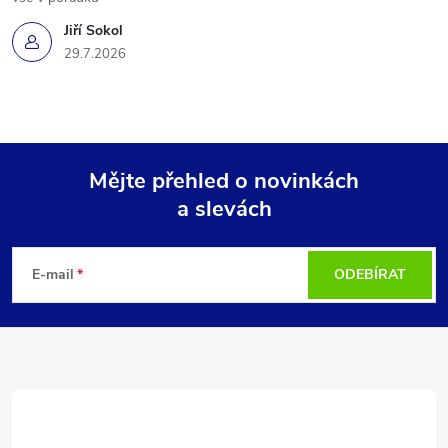
Jiří Sokol
29.7.2026
Mějte přehled o novinkách
a slevách
Z
á
E-mail
ODEBÍRAT
p
a
t