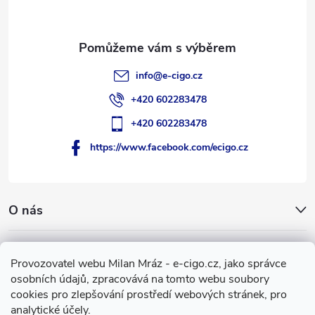
í
info
@
e-cigo.cz
+420 602283478
+420 602283478
https://www.facebook.com/ecigo.cz
O nás
Užitečné informace
Provozovatel webu Milan Mráz - e-cigo.cz, jako správce
osobních údajů, zpracovává na tomto webu soubory
Facebook
cookies pro zlepšování prostředí webových stránek, pro
analytické účely.