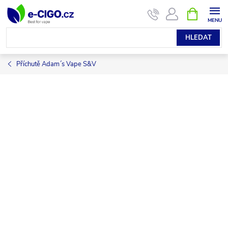
Přejít
NÁKUPNÍ
KOŠÍK
na
obsah
HLEDAT
Příchutě Adam´s Vape S&V