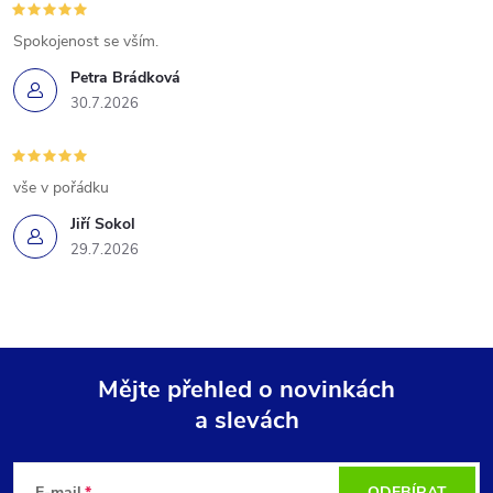
Spokojenost se vším.
Petra Brádková
30.7.2026
vše v pořádku
Jiří Sokol
29.7.2026
Mějte přehled o novinkách
a slevách
Z
E-mail
ODEBÍRAT