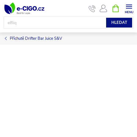
Přejít
NÁKUPNÍ
KOŠÍK
na
obsah
HLEDAT
Příchutě Drifter Bar Juice S&V