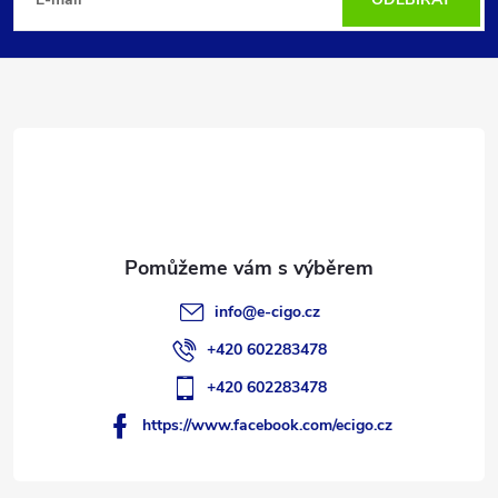
á
p
a
t
í
info
@
e-cigo.cz
+420 602283478
+420 602283478
https://www.facebook.com/ecigo.cz