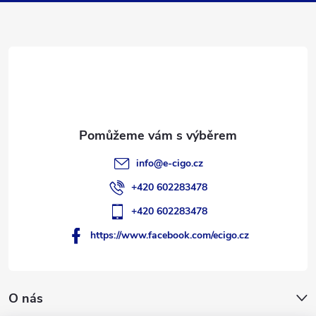
p
a
t
í
info
@
e-cigo.cz
+420 602283478
+420 602283478
https://www.facebook.com/ecigo.cz
O nás