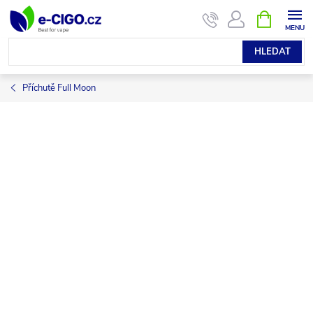
Přejít
NÁKUPNÍ
KOŠÍK
na
obsah
HLEDAT
Příchutě Full Moon