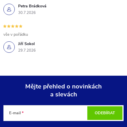
Petra Brádková
30.7.2026
vše v pořádku
Jiří Sokol
29.7.2026
Mějte přehled o novinkách
a slevách
Z
á
E-mail
ODEBÍRAT