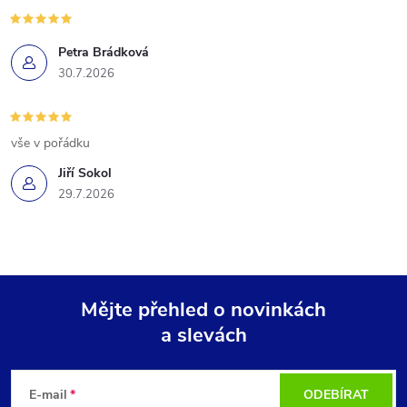
Petra Brádková
30.7.2026
vše v pořádku
Jiří Sokol
29.7.2026
Mějte přehled o novinkách
a slevách
Z
á
E-mail
ODEBÍRAT