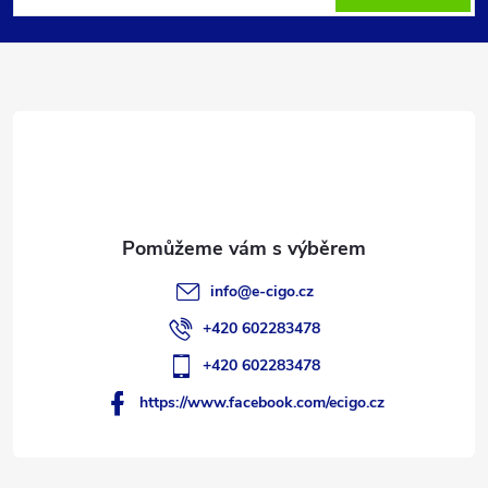
p
a
t
í
info
@
e-cigo.cz
+420 602283478
+420 602283478
https://www.facebook.com/ecigo.cz