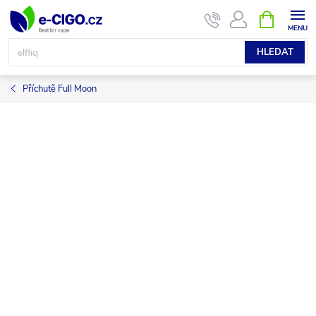
Přejít
NÁKUPNÍ
KOŠÍK
na
obsah
HLEDAT
Příchutě Full Moon