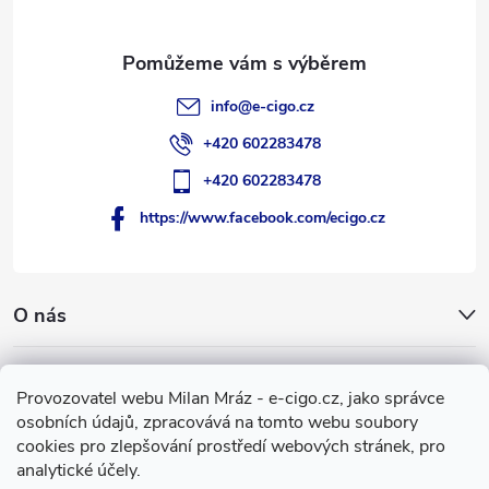
í
info
@
e-cigo.cz
+420 602283478
+420 602283478
https://www.facebook.com/ecigo.cz
O nás
Užitečné informace
Provozovatel webu Milan Mráz - e-cigo.cz, jako správce
osobních údajů, zpracovává na tomto webu soubory
Facebook
cookies pro zlepšování prostředí webových stránek, pro
analytické účely.