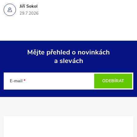
Jiří Sokol
29.7.2026
Mějte přehled o novinkách
a slevách
Z
á
E-mail
ODEBÍRAT
p
a
t