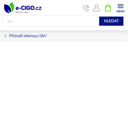
Přejít
NÁKUPNÍ
KOŠÍK
na
obsah
HLEDAT
Příchutě Infamous S&V