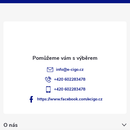
p
a
t
í
info
@
e-cigo.cz
+420 602283478
+420 602283478
https://www.facebook.com/ecigo.cz
O nás