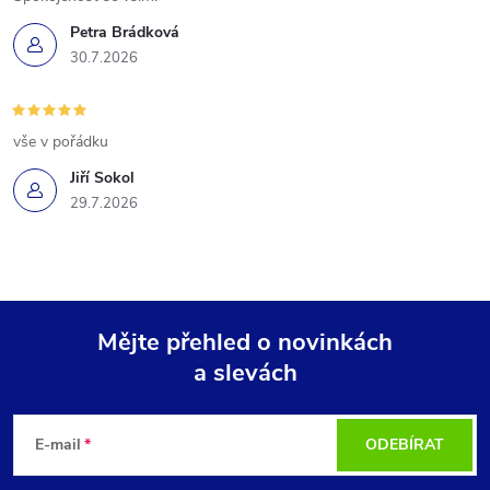
Petra Brádková
30.7.2026
vše v pořádku
Jiří Sokol
29.7.2026
Mějte přehled o novinkách
a slevách
Z
á
E-mail
ODEBÍRAT