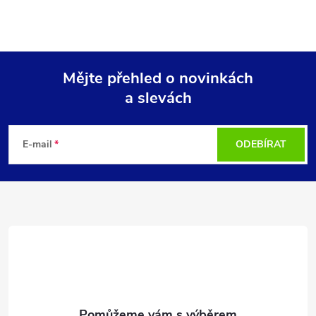
Mějte přehled o novinkách
a slevách
Z
á
E-mail
ODEBÍRAT
p
a
t
í