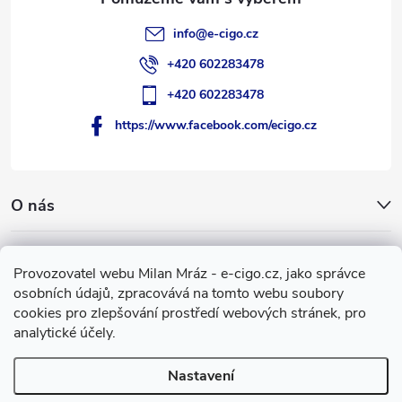
info
@
e-cigo.cz
+420 602283478
+420 602283478
https://www.facebook.com/ecigo.cz
O nás
Užitečné informace
Provozovatel webu Milan Mráz - e-cigo.cz, jako správce
osobních údajů, zpracovává na tomto webu soubory
Facebook
cookies pro zlepšování prostředí webových stránek, pro
analytické účely.
Nastavení
Copyright 2007-2026
e-cigo.cz
. Všechna práva vyhrazena.