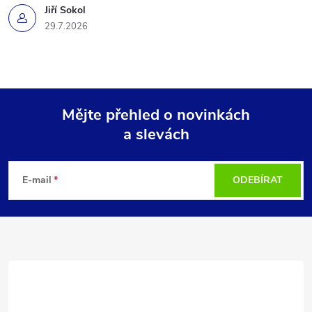
Jiří Sokol
29.7.2026
Mějte přehled o novinkách
a slevách
Z
á
E-mail
ODEBÍRAT
p
a
t