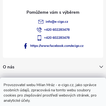
í
info
@
e-cigo.cz
+420 602283478
+420 602283478
https://www.facebook.com/ecigo.cz
O nás
Užitečné informace
Provozovatel webu Milan Mráz - e-cigo.cz, jako správce
osobních údajů, zpracovává na tomto webu soubory
Facebook
cookies pro zlepšování prostředí webových stránek, pro
analytické účely.