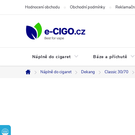
Přejít
Hodnocení obchodu
Obchodní podmínky
Reklamační
na
obsah
Náplně do cigaret
Báze a příchutě
Náplně do cigaret
Dekang
Classic 30/70
Domů