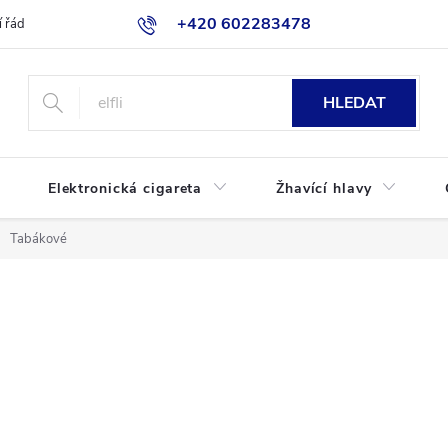
+420 602283478
 řád
Blog
Jak nakupovat
HLEDAT
Elektronická cigareta
Žhavící hlavy
Tabákové