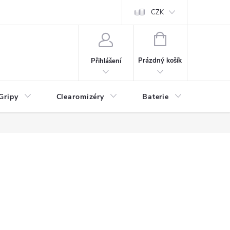
CZK
NÁKUPNÍ
KOŠÍK
Prázdný košík
Přihlášení
Gripy
Clearomizéry
Baterie
Příslu