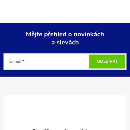
Mějte přehled o novinkách
a slevách
Z
á
E-mail
ODEBÍRAT
p
a
t
í