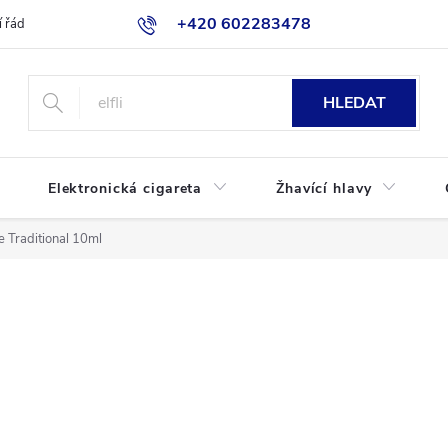
+420 602283478
 řád
Blog
Jak nakupovat
HLEDAT
Elektronická cigareta
Žhavící hlavy
 Traditional 10ml