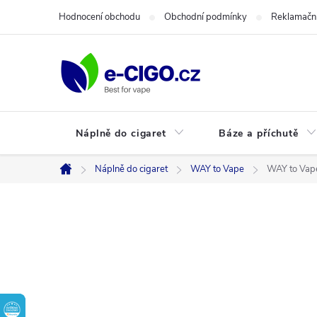
Přejít
Hodnocení obchodu
Obchodní podmínky
Reklamační
na
obsah
Náplně do cigaret
Báze a příchutě
Náplně do cigaret
WAY to Vape
WAY to Vape
Domů