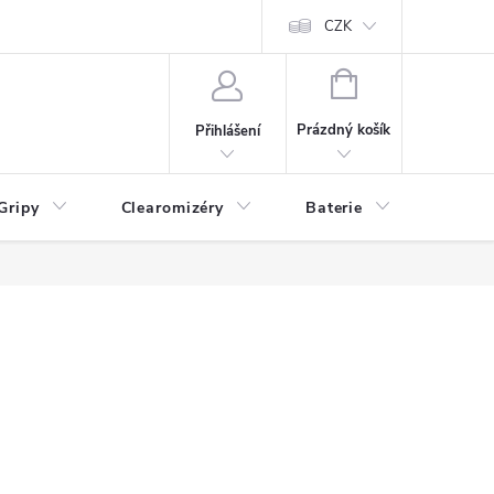
CZK
NÁKUPNÍ
KOŠÍK
Prázdný košík
Přihlášení
Gripy
Clearomizéry
Baterie
Příslu