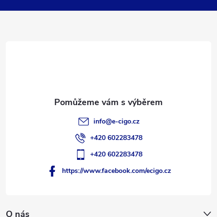
p
a
t
í
info
@
e-cigo.cz
+420 602283478
+420 602283478
https://www.facebook.com/ecigo.cz
O nás