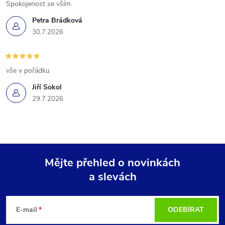
Spokojenost se vším.
Petra Brádková
30.7.2026
vše v pořádku
Jiří Sokol
29.7.2026
Mějte přehled o novinkách
a slevách
Z
á
E-mail
ODEBÍRAT