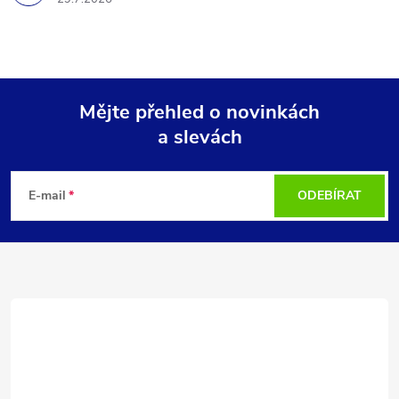
Mějte přehled o novinkách
a slevách
Z
á
E-mail
ODEBÍRAT
p
a
t
í