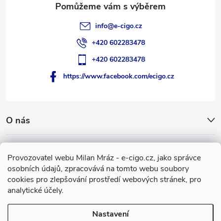
info
@
e-cigo.cz
+420 602283478
+420 602283478
https://www.facebook.com/ecigo.cz
O nás
Užitečné informace
Provozovatel webu Milan Mráz - e-cigo.cz, jako správce
osobních údajů, zpracovává na tomto webu soubory
Facebook
cookies pro zlepšování prostředí webových stránek, pro
analytické účely.
Nastavení