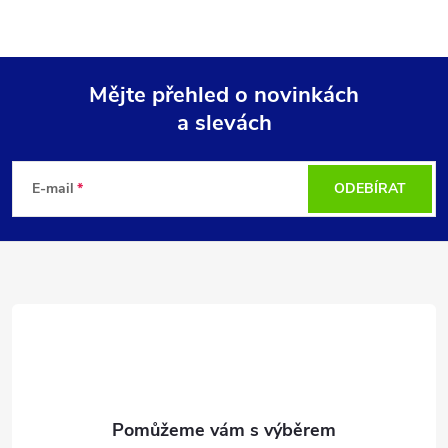
Mějte přehled o novinkách
a slevách
Z
á
E-mail
ODEBÍRAT
p
a
t
í