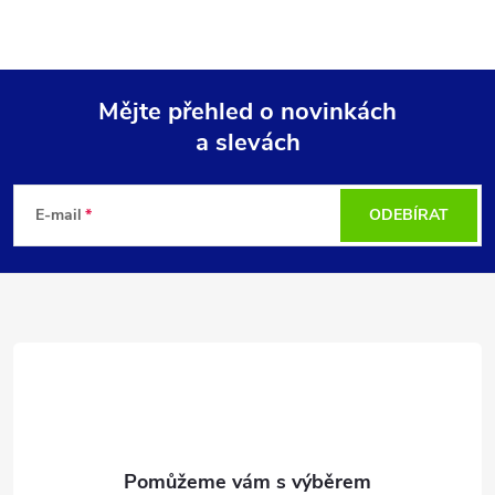
Mějte přehled o novinkách
a slevách
Z
á
E-mail
ODEBÍRAT
p
a
t
í