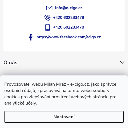
info
@
e-cigo.cz
+420 602283478
+420 602283478
https://www.facebook.com/ecigo.cz
O nás
Užitečné informace
Provozovatel webu Milan Mráz - e-cigo.cz, jako správce
osobních údajů, zpracovává na tomto webu soubory
Facebook
cookies pro zlepšování prostředí webových stránek, pro
analytické účely.
Nastavení
Copyright 2007-2026
e-cigo.cz
. Všechna práva vyhrazena.