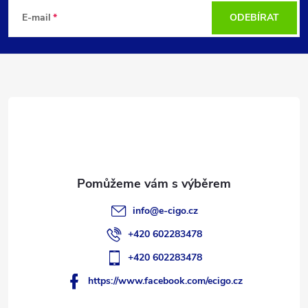
á
E-mail
ODEBÍRAT
p
a
t
í
info
@
e-cigo.cz
+420 602283478
+420 602283478
https://www.facebook.com/ecigo.cz