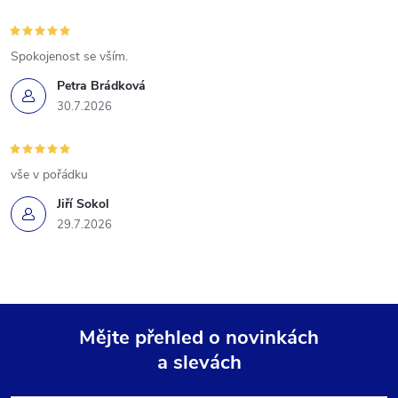
Spokojenost se vším.
Petra Brádková
30.7.2026
vše v pořádku
Jiří Sokol
29.7.2026
Mějte přehled o novinkách
a slevách
Z