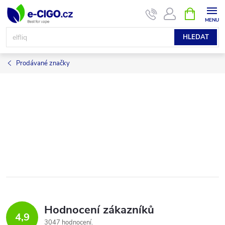
Přejít
NÁKUPNÍ
KOŠÍK
na
obsah
HLEDAT
Prodávané značky
Hodnocení zákazníků
4,9
3047 hodnocení