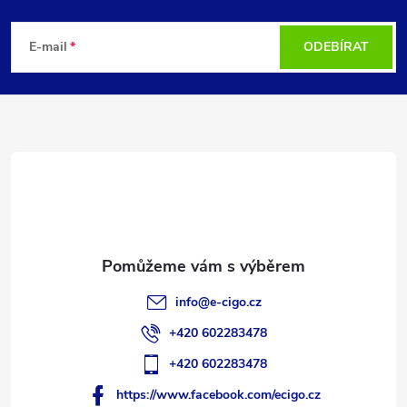
Z
á
E-mail
ODEBÍRAT
p
a
t
í
info
@
e-cigo.cz
+420 602283478
+420 602283478
https://www.facebook.com/ecigo.cz