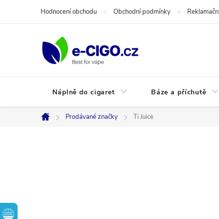
Přejít
Hodnocení obchodu
Obchodní podmínky
Reklamační
na
obsah
Náplně do cigaret
Báze a příchutě
Prodávané značky
Ti Juice
Domů