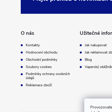
Z
á
p
O nás
Užitečné info
a
Kontakty
Jak nakupovat
t
Hodnocení obchodu
Jak reklamovat zb
Obchodní podmínky
Blog
í
Soubory cookies
Vaperský oběžník
Podmínky ochrany osobních
údajů
Reklamace zboží
Provozovate