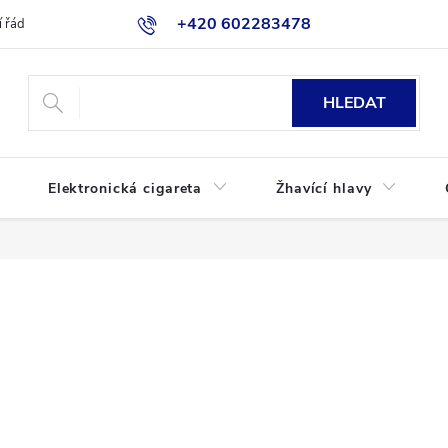
+420 602283478
 řád
Blog
Jak nakupovat
HLEDAT
Elektronická cigareta
Žhavící hlavy