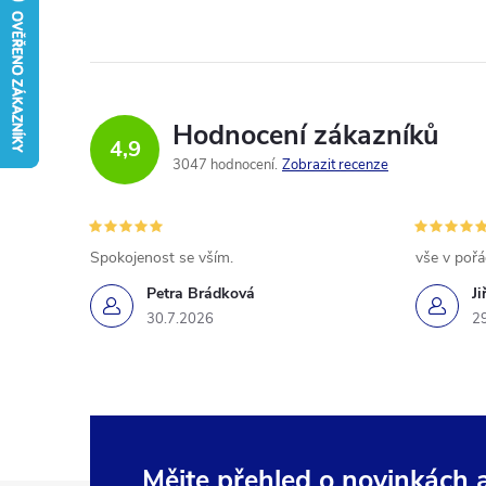
Hodnocení zákazníků
4,9
3047 hodnocení
Zobrazit recenze
Spokojenost se vším.
vše v poř
Petra Brádková
Ji
30.7.2026
2
Mějte přehled o novinkách