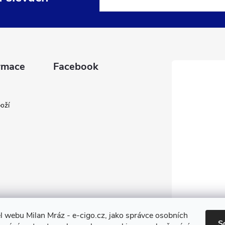
rmace
Facebook
oží
l webu Milan Mráz - e-cigo.cz, jako správce osobních
S