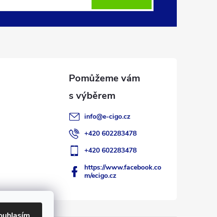
info
@
e-cigo.cz
+420 602283478
+420 602283478
https://www.facebook.co
m/ecigo.cz
ouhlasím