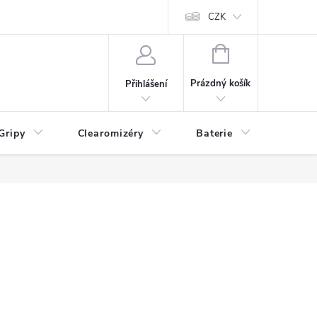
CZK
NÁKUPNÍ
KOŠÍK
Prázdný košík
Přihlášení
Gripy
Clearomizéry
Baterie
Příslu