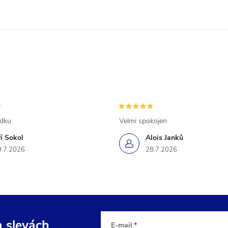
ádku
Velmi spokojen
ří Sokol
Alois Janků
9.7.2026
28.7.2026
a slevách
E-mail