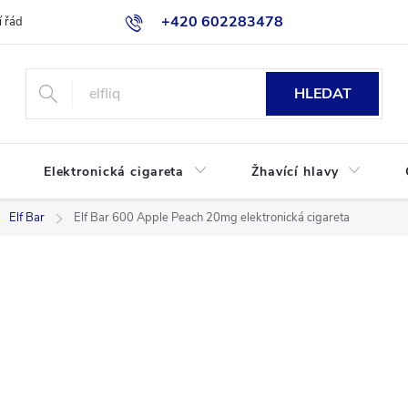
+420 602283478
 řád
Blog
Jak nakupovat
HLEDAT
Elektronická cigareta
Žhavící hlavy
Elf Bar
Elf Bar 600 Apple Peach 20mg elektronická cigareta