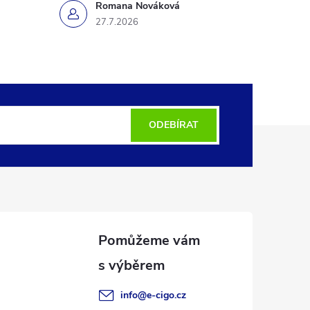
Romana Nováková
27.7.2026
ODEBÍRAT
info
@
e-cigo.cz