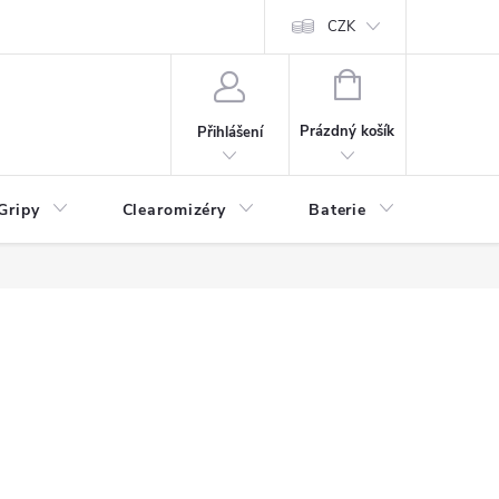
CZK
NÁKUPNÍ
KOŠÍK
Prázdný košík
Přihlášení
Gripy
Clearomizéry
Baterie
Příslu