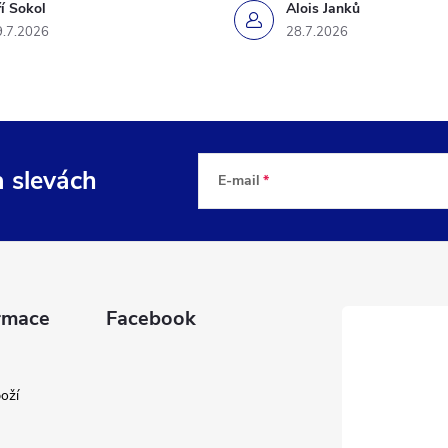
ří Sokol
Alois Janků
9.7.2026
28.7.2026
a slevách
E-mail
rmace
Facebook
oží