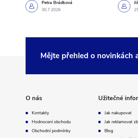
Petra Brádková
Ji
30.7.2026
2
Mějte přehled o novinkách
Z
á
p
O nás
Užitečné info
a
Kontakty
Jak nakupovat
t
Hodnocení obchodu
Jak reklamovat zb
Obchodní podmínky
Blog