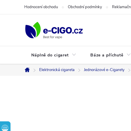
Přejít
Hodnocení obchodu
Obchodní podmínky
Reklamační
na
obsah
Náplně do cigaret
Báze a příchutě
Elektronická cigareta
Jednorázové e-Cigarety
Domů