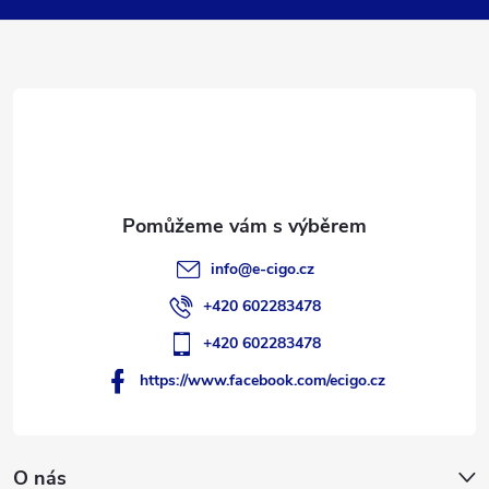
p
a
t
í
info
@
e-cigo.cz
+420 602283478
+420 602283478
https://www.facebook.com/ecigo.cz
O nás