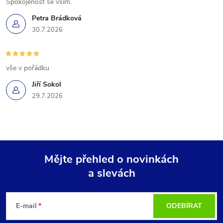
Spokojenost se vším.
Petra Brádková
30.7.2026
vše v pořádku
Jiří Sokol
29.7.2026
Mějte přehled o novinkách
a slevách
Z
á
E-mail
ODEBÍRAT