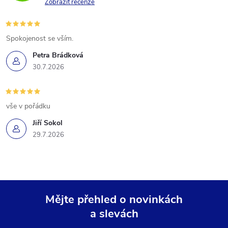
Zobrazit recenze
Spokojenost se vším.
Petra Brádková
30.7.2026
vše v pořádku
Jiří Sokol
29.7.2026
Mějte přehled o novinkách
a slevách
Z