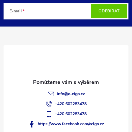
á
E-mail
ODEBÍRAT
p
a
t
í
info
@
e-cigo.cz
+420 602283478
+420 602283478
https://www.facebook.com/ecigo.cz