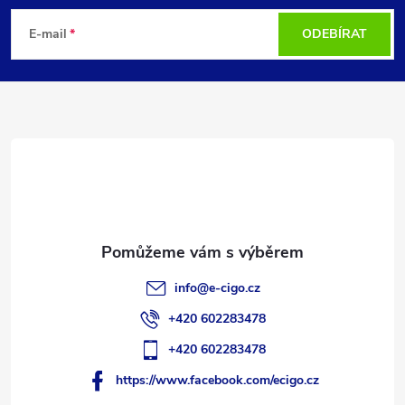
á
E-mail
ODEBÍRAT
p
a
t
í
info
@
e-cigo.cz
+420 602283478
+420 602283478
https://www.facebook.com/ecigo.cz