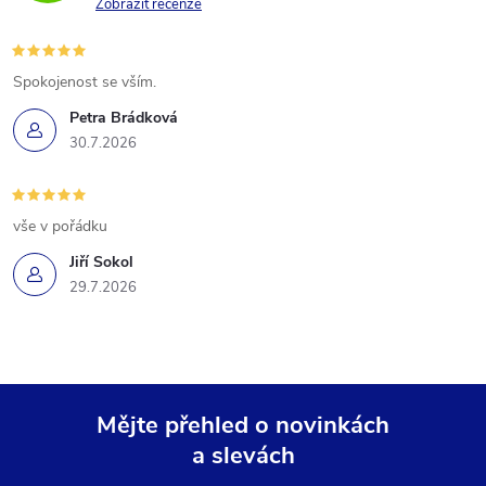
Zobrazit recenze
Spokojenost se vším.
Petra Brádková
30.7.2026
vše v pořádku
Jiří Sokol
29.7.2026
Mějte přehled o novinkách
a slevách
Z