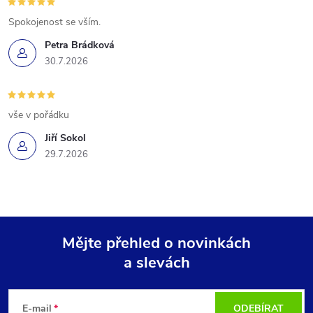
Spokojenost se vším.
Petra Brádková
30.7.2026
vše v pořádku
Jiří Sokol
29.7.2026
Mějte přehled o novinkách
a slevách
Z
á
E-mail
ODEBÍRAT