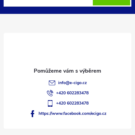
p
a
t
í
info
@
e-cigo.cz
+420 602283478
+420 602283478
https://www.facebook.com/ecigo.cz