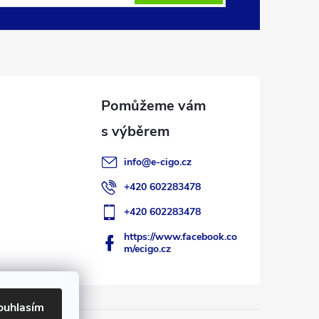
info
@
e-cigo.cz
+420 602283478
+420 602283478
https://www.facebook.co
m/ecigo.cz
ouhlasím