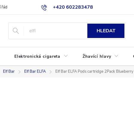
+420 602283478
 řád
Blog
Jak nakupovat
HLEDAT
Elektronická cigareta
Žhavící hlavy
Elf Bar
Elf Bar ELFA
Elf Bar ELFA Pods cartridge 2Pack Blueberr