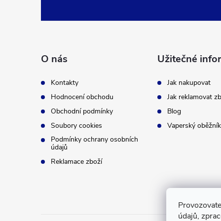
Z
á
p
O nás
Užitečné info
a
Kontakty
Jak nakupovat
t
Hodnocení obchodu
Jak reklamovat zb
Obchodní podmínky
Blog
í
Soubory cookies
Vaperský oběžník
Podmínky ochrany osobních
údajů
Reklamace zboží
Provozovate
údajů, zpra