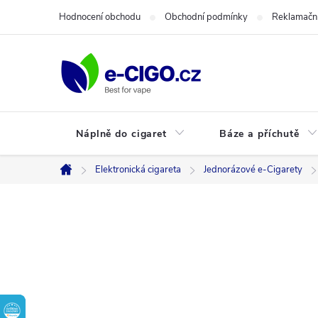
Přejít
Hodnocení obchodu
Obchodní podmínky
Reklamační
na
obsah
Náplně do cigaret
Báze a příchutě
Elektronická cigareta
Jednorázové e-Cigarety
Domů