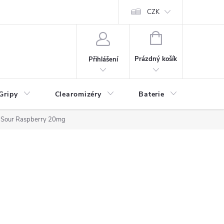
CZK
NÁKUPNÍ
KOŠÍK
Prázdný košík
Přihlášení
Gripy
Clearomizéry
Baterie
Příslu
y Sour Raspberry 20mg