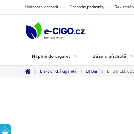
Přejít
Hodnocení obchodu
Obchodní podmínky
Reklamační
na
obsah
Náplně do cigaret
Báze a příchutě
Elektronická cigareta
Elf Bar
Elf Bar ELFX 
Domů