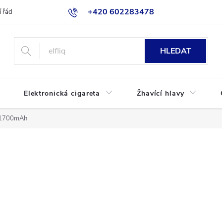
+420 602283478
 řád
Blog
Jak nakupovat
HLEDAT
Elektronická cigareta
Žhavící hlavy
2 1700mAh