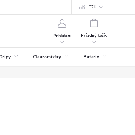
CZK
NÁKUPNÍ
KOŠÍK
Prázdný košík
Přihlášení
Gripy
Clearomizéry
Baterie
Příslu